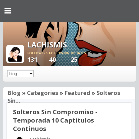
LACHISMIS
FOLLOWERS
FOLLOWING
UPDATES
131
40
25
Blog
»
Categories
»
Featured
»
Solteros
Sin...
Solteros Sin Compromiso -
Temporada 10 Captitulos
Continuos