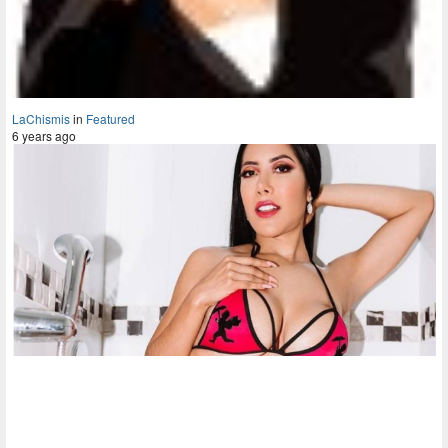
LaChismis
in
Featured
6 years ago