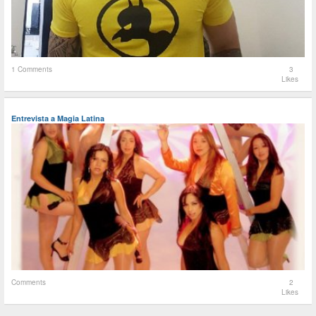
1 Comments
3
Likes
Entrevista a Magia Latina
Comments
2
Likes