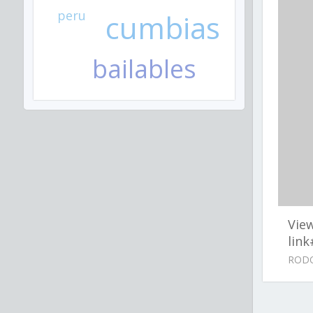
peru
cumbias
bailables
Vie
lin
RODO