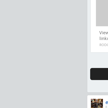
Vie
lin
RODO
@
8