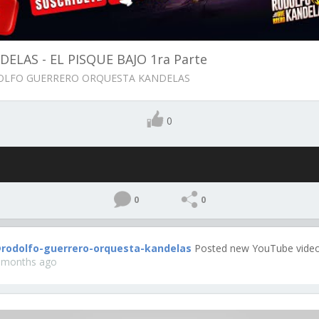
DELAS - EL PISQUE BAJO 1ra Parte
LFO GUERRERO ORQUESTA KANDELAS
0
0
0
rodolfo-guerrero-orquesta-kandelas
Posted new YouTube video
 months ago