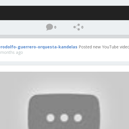
0
0
rodolfo-guerrero-orquesta-kandelas
Posted new YouTube video
 months ago