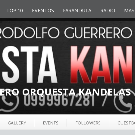
TOP 10
EVENTOS
FARANDULA
RADIO
MAS
ERO ORQUESTA KANDELAS
GALLERY
EVENTS
FOLLOWERS
GUESTB