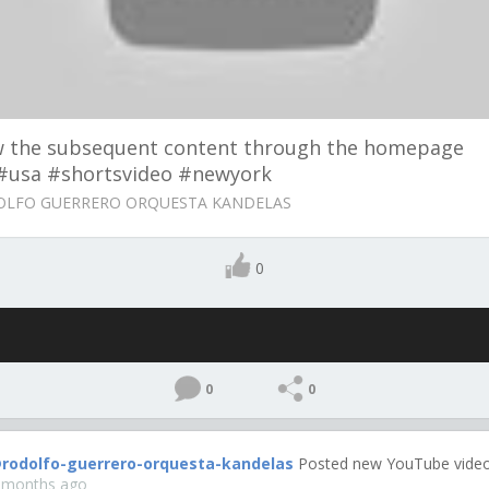
w the subsequent content through the homepage
k#usa #shortsvideo #newyork
LFO GUERRERO ORQUESTA KANDELAS
0
0
0
rodolfo-guerrero-orquesta-kandelas
Posted new YouTube video
 months ago