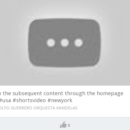
w the subsequent content through the homepage
k#usa #shortsvideo #newyork
LFO GUERRERO ORQUESTA KANDELAS
0