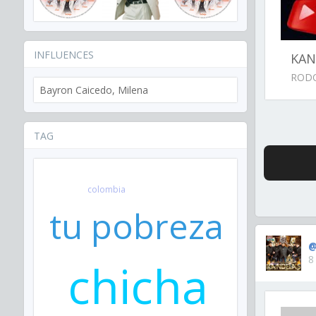
INFLUENCES
KAN
RODO
Bayron Caicedo, Milena
TAG
colombia
tu pobreza
@
8
chicha