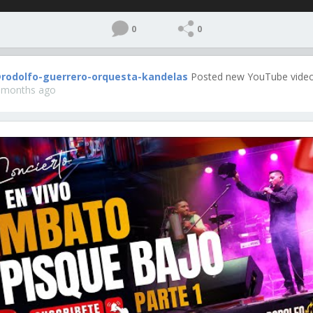
0
0
rodolfo-guerrero-orquesta-kandelas
Posted new YouTube video
 months ago