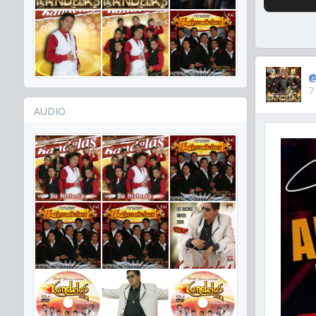
@
7
AUDIO