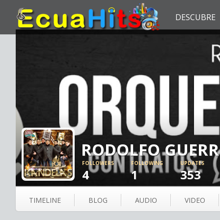
DESCUBRE
RODOLFO GUERR
FOLLOWERS
FOLLOWING
UPDATES
4
1
353
TIMELINE
BLOG
AUDIO
VIDEO