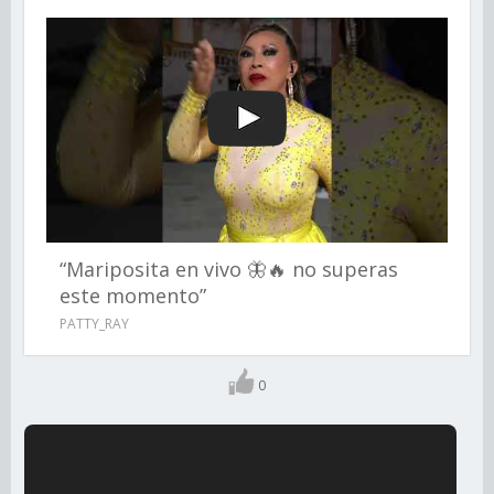
“Mariposita en vivo 🦋🔥 no superas
este momento”
PATTY_RAY
0