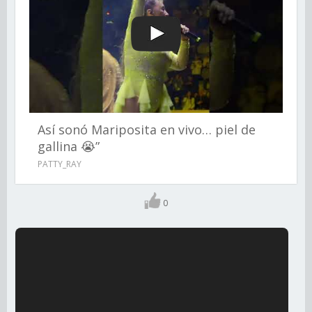
Así sonó Mariposita en vivo… piel de
gallina 😭”
PATTY_RAY
0