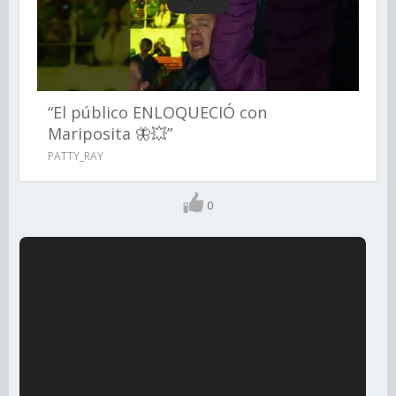
“El público ENLOQUECIÓ con
Mariposita 🦋💥”
PATTY_RAY
0