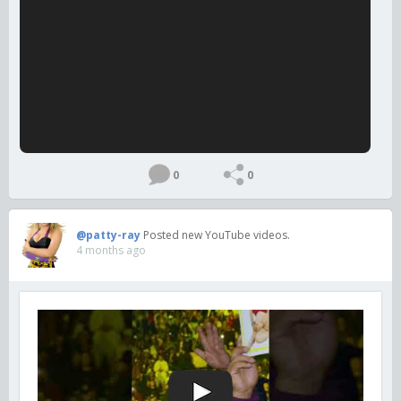
0
0
@patty-ray
Posted new YouTube videos.
4 months ago