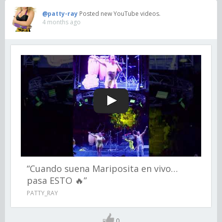
@patty-ray
Posted new YouTube videos.
4 months ago
“Cuando suena Mariposita en vivo…
pasa ESTO 🔥”
PATTY_RAY
0