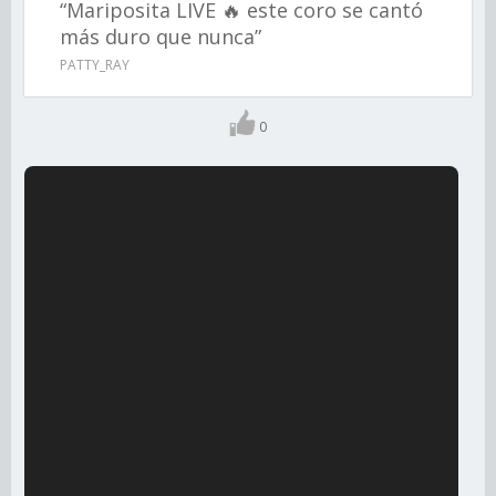
“Mariposita LIVE 🔥 este coro se cantó
más duro que nunca”
PATTY_RAY
0