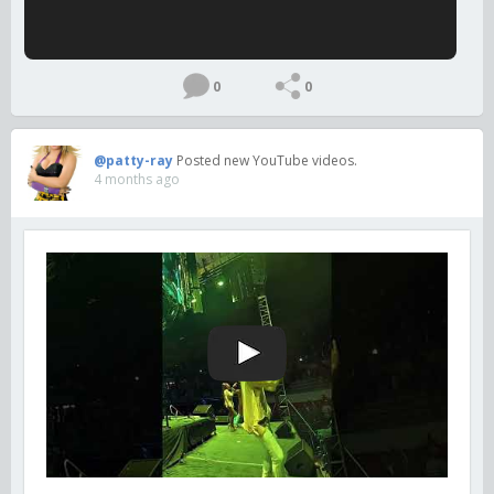
0
0
@patty-ray
Posted new YouTube videos.
4 months ago