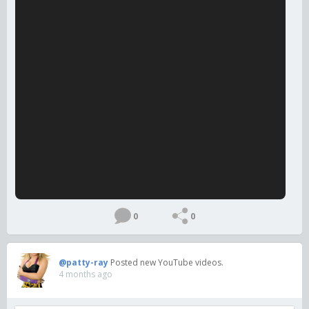
0
0
@patty-ray
Posted new YouTube videos.
4 months ago