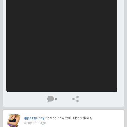
0
@patty-ray
Posted new YouTube videos.
4 months ago