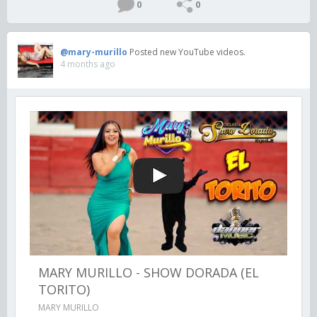
0
0
@mary-murillo
Posted new YouTube videos.
4 months ago
MARY MURILLO - SHOW DORADA (EL
TORITO)
MARY MURILLO