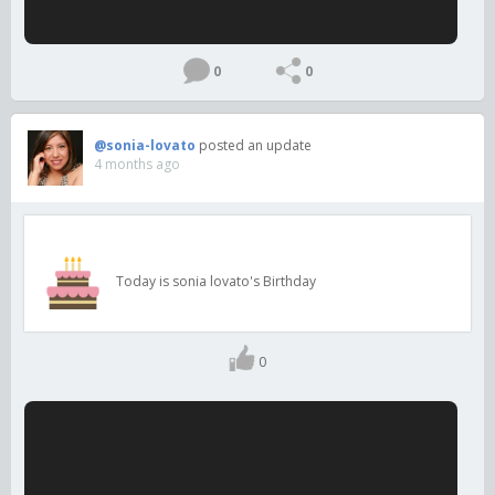
0
0
@sonia-lovato
posted an update
4 months ago
Today is sonia lovato's Birthday
0