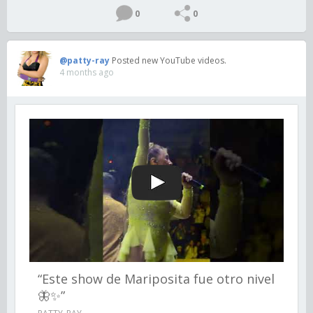
0
0
@patty-ray
Posted new YouTube videos.
4 months ago
“Este show de Mariposita fue otro nivel
🦋✨”