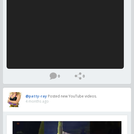
0
0
@patty-ray
Posted new YouTube videos.
4 months ago