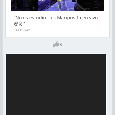
“No es estudio… es Mariposita en vivo
😳🎤”
PATTY_RAY
0