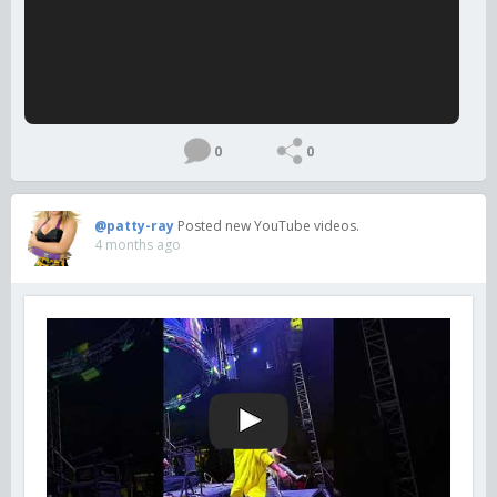
0
0
@patty-ray
Posted new YouTube videos.
4 months ago