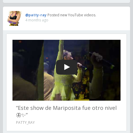
@patty-ray
Posted new YouTube videos.
4 months ago
“Este show de Mariposita fue otro nivel
🦋✨”
PATTY_RAY