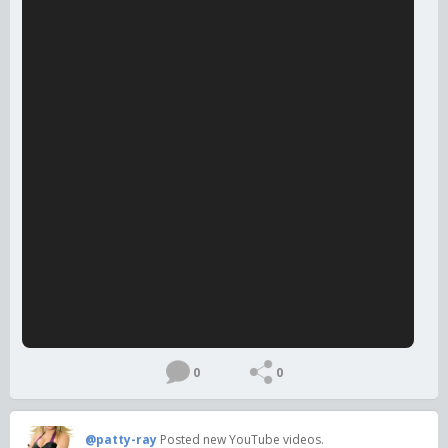
0
0
@patty-ray
Posted new YouTube videos.