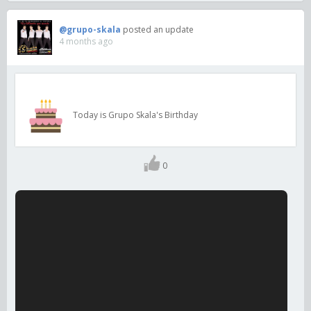
@grupo-skala
posted an update
4 months ago
Today is Grupo Skala's Birthday
0