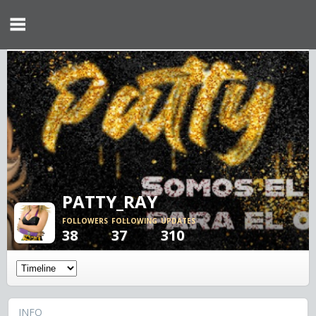
PATTY_RAY
FOLLOWERS
FOLLOWING
UPDATES
38
37
310
INFO