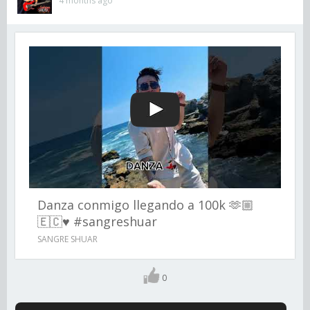
4 months ago
Danza conmigo llegando a 100k 🫶🏼
🇪🇨♥️ #sangreshuar
SANGRE SHUAR
0