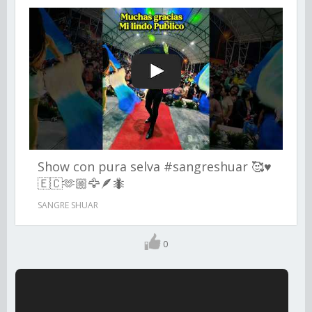
Show con pura selva #sangreshuar 🥰♥️
🇪🇨🫶🏼🦅🪶🐜
SANGRE SHUAR
0