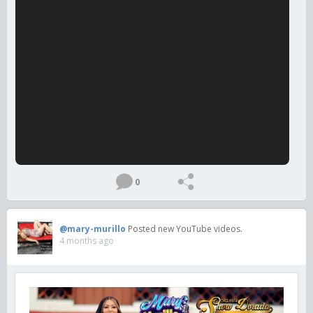
0
@mary-murillo
Posted new YouTube videos.
4 months ago