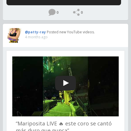
0
0
@patty-ray
Posted new YouTube videos.
4 months ago
“Mariposita LIVE 🔥 este coro se cantó
más duro que nunca”