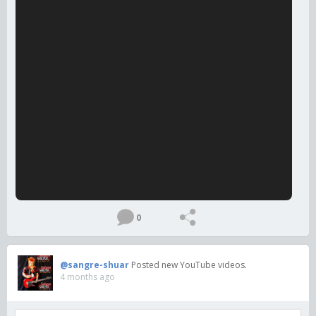
0
@sangre-shuar
Posted new YouTube videos.
4 months ago