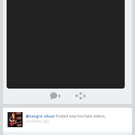
0
0
@sangre-shuar
Posted new YouTube videos.
4 months ago