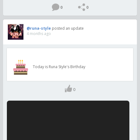
0
0
@runa-style
posted an update
4 months ago
Today is Runa Style's Birthday
0