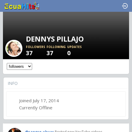
DENNYS PILLAJO
FOLLOWERS
FOLLOWING
UPDATES
37
37
0
INFO
Joined July 17, 2014
Currently Offline
@sangre-shuar
Posted new YouTube videos.