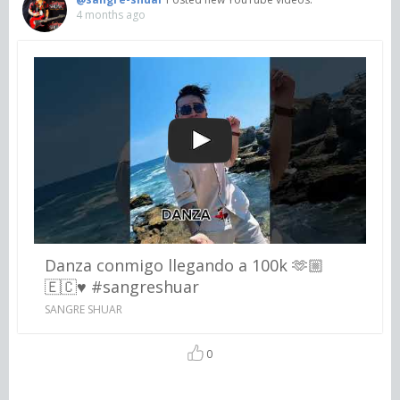
4 months ago
Danza conmigo llegando a 100k 🫶🏼
🇪🇨♥️ #sangreshuar
SANGRE SHUAR
0