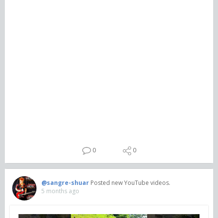
0
0
@sangre-shuar
Posted new YouTube videos.
5 months ago