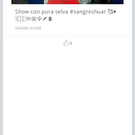
Show con pura selva #sangreshuar 🥰♥️
🇪🇨🫶🏼🦅🪶🐜
SANGRE SHUAR
0