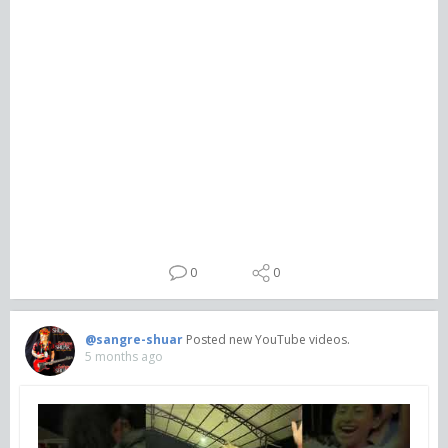
0
0
@sangre-shuar
Posted new YouTube videos.
5 months ago