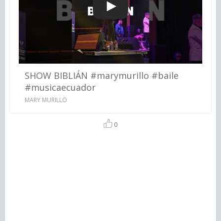
SHOW BIBLIÁN #marymurillo #baile
#musicaecuador
MARY MURILLO
0