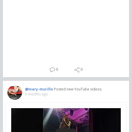
0
0
@mary-murillo
Posted new YouTube videos.
5 months ago