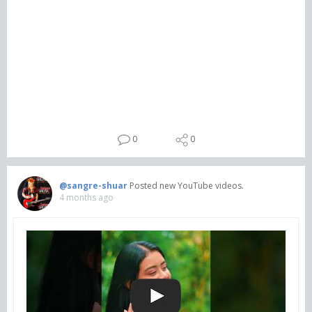
0
0
@sangre-shuar
Posted new YouTube videos.
4 months ago