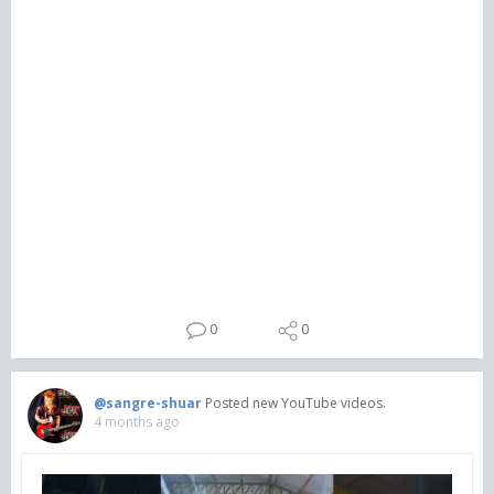
0
0
@sangre-shuar
Posted new YouTube videos.
4 months ago