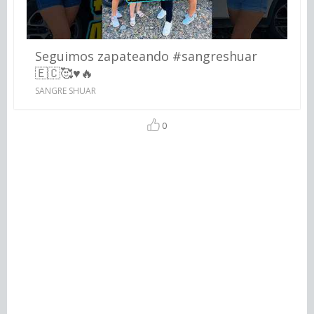
Seguimos zapateando #sangreshuar
🇪🇨🥰♥️🔥
SANGRE SHUAR
0