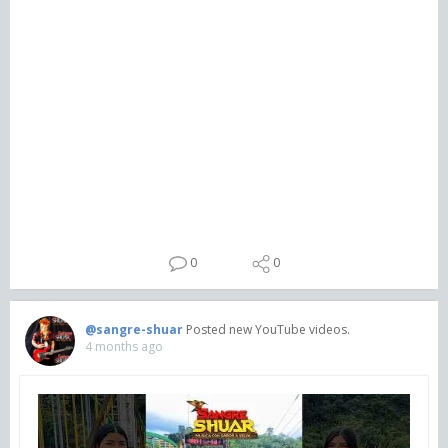
0
0
@sangre-shuar
Posted new YouTube videos.
4 months ago