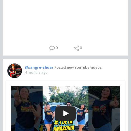
0
0
@sangre-shuar
Posted new YouTube videos.
4 months ago