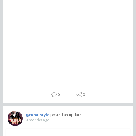
0
0
@runa-style
posted an update
4 months ago