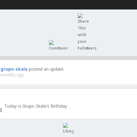
0
0
grupo-skala
posted an update
 months ago
Today is Grupo Skala's Birthday
0