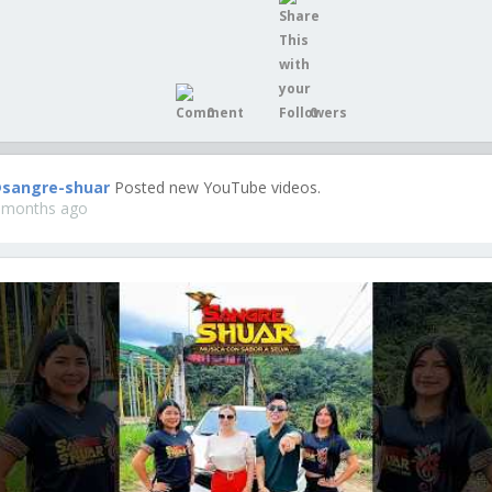
0
0
sangre-shuar
Posted new YouTube videos.
 months ago