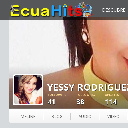
DESCUBRE
YESSY RODRIGUE
FOLLOWERS
FOLLOWING
UPDATES
41
38
114
TIMELINE
BLOG
AUDIO
VIDEO