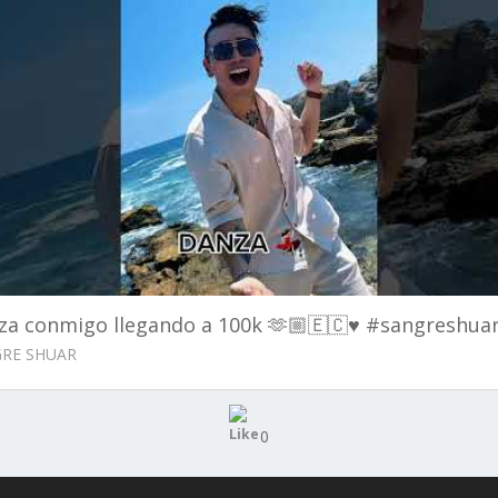
za conmigo llegando a 100k 🫶🏼🇪🇨♥️ #sangreshua
RE SHUAR
0