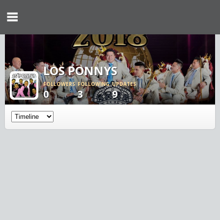
LOS PONNYS
FOLLOWERS
FOLLOWING
UPDATES
0
3
9