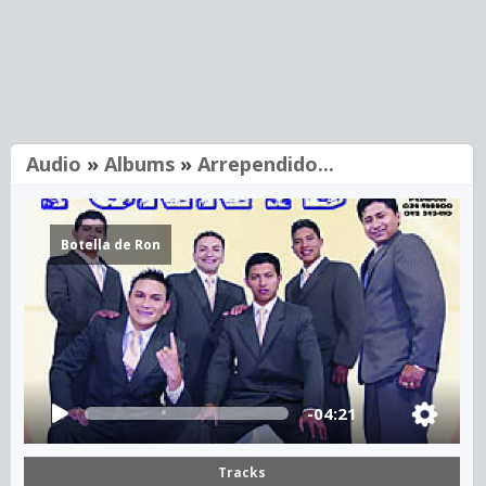
Audio
»
Albums
»
Arrependido...
Botella de Ron
-04:21
Tracks