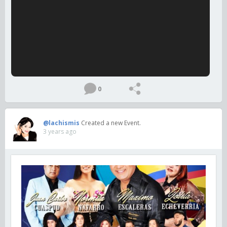
0
@lachismis
Created a new Event.
3 years ago