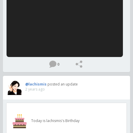
0
@lachismis
posted an update
2 years ago
Today is lachismis's Birthday