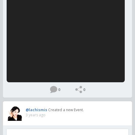
0
0
@lachismis
Created a new Event.
3 years ago