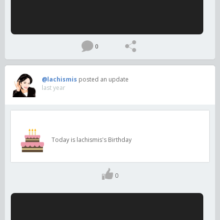
0
@lachismis
posted an update
last year
Today is lachismis's Birthday
0