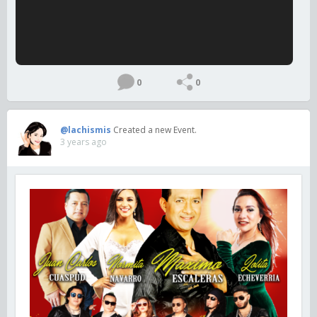
0
0
@lachismis
Created a new Event.
3 years ago