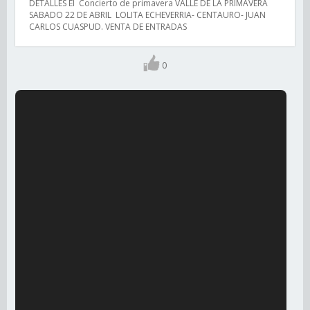
DETALLES El Concierto de primavera VALLE DE LA PRIMAVERA
SABADO 22 DE ABRIL LOLITA ECHEVERRIA- CENTAURO- JUAN
CARLOS CUASPUD. VENTA DE ENTRADAS
0