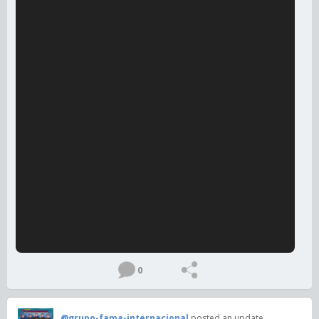
0
@grupo-fama-internacional
posted an update