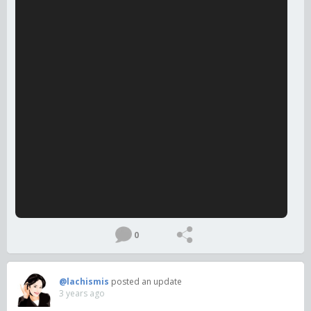
0
@lachismis
posted an update
3 years ago