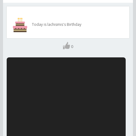
Today is lachismis's Birthday
0