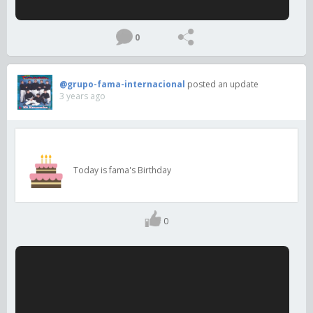
0
@grupo-fama-internacional
posted an update
3 years ago
Today is fama's Birthday
0