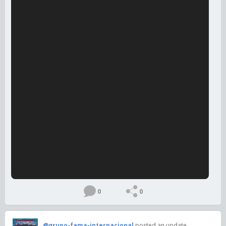
0
0
@grupo-fama-internacional
posted an update