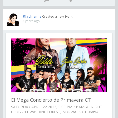
@lachismis
Created a new Event.
3 years ago
El Mega Concierto de Primavera CT
SATURDAY APRIL 22 2023, 9:00 PM • BAMBU NIGHT
CLUB - 11 WASHINGTON ST, NORWALK CT 06854...