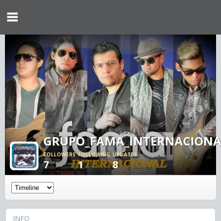
GRUPO_FAMA_INTERNACIONA
FOLLOWERS
FOLLOWING
UPDATES
7
1
8
INFO