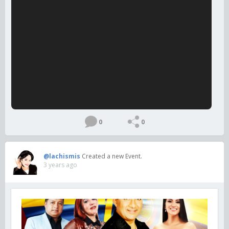
0
0
@lachismis
Created a new Event.
3 years ago