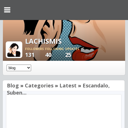
LACHISMIS
FOLLOWERS
FOLLOWING
UPDATES
131
40
25
Blog
»
Categories
»
Latest
»
Escandalo,
Suben...