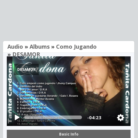
Audio
»
Albums
»
Como Jugando
»
DESAMOR
DESAMOR
-04:23
Basic Info